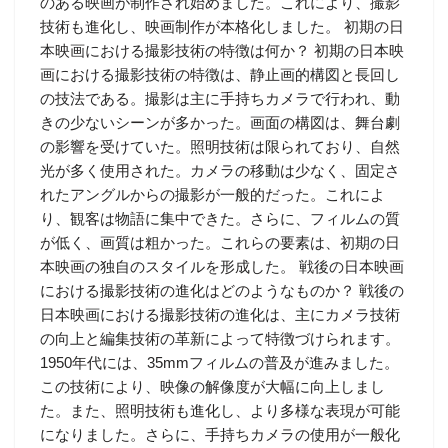
のある映画が制作され始めました。これにより、撮影
技術も進化し、映画制作が本格化しました。 初期の日
本映画における撮影技術の特徴は何か？ 初期の日本映
画における撮影技術の特徴は、静止画的構図と長回し
の技法である。撮影は主に手持ちカメラで行われ、動
きの少ないシーンが多かった。画面の構図は、舞台劇
の影響を受けていた。照明技術は限られており、自然
光が多く使用された。カメラの移動は少なく、固定さ
れたアングルからの撮影が一般的だった。これによ
り、観客は物語に集中できた。さらに、フィルムの質
が低く、画質は粗かった。これらの要素は、初期の日
本映画の独自のスタイルを形成した。 戦後の日本映画
における撮影技術の進化はどのようなものか？ 戦後の
日本映画における撮影技術の進化は、主にカメラ技術
の向上と編集技術の革新によって特徴づけられます。
1950年代には、35mmフィルムの普及が進みました。
この技術により、映像の解像度が大幅に向上しまし
た。また、照明技術も進化し、より多様な表現が可能
になりました。さらに、手持ちカメラの使用が一般化