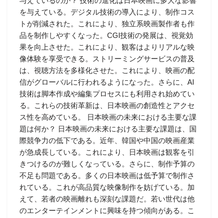
与えているのか？ 技術の進化は日本映画に多大な影響
を与えている。デジタル技術の導入により、制作コス
トが削減された。これにより、独立系映画製作者も作
品を制作しやすくなった。CGI技術の発展は、視覚効
果を向上させた。これにより、観客はよりリアルな映
像体験を享受できる。ストリーミングサービスの普及
は、視聴方法を多様化させた。これにより、映画の配
信がグローバルに行われるようになった。さらに、AI
技術は脚本作成や編集プロセスにも利用され始めてい
る。これらの技術革新は、日本映画の創造性とアクセ
ス性を高めている。 日本映画の未来における主要な課
題は何か？ 日本映画の未来における主要な課題は、国
際競争力の低下である。近年、韓国や中国の映画産業
が急成長している。これにより、日本映画は観客を引
きつけるのが難しくなっている。さらに、制作予算の
不足も問題である。多くの日本映画は低予算で制作さ
れている。これが高品質な映像制作を妨げている。加
えて、若者の映画離れも深刻な課題だ。若い世代は他
のエンターテインメントに興味を持つ傾向がある。こ