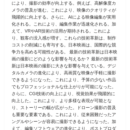
により、撮影の効率が向上する。例えば、高解像度カ
メラの普及が進む。これにより、映像のクオリティが
飛躍的に向上する。さらに、AIによる映像編集が実用
化される。これにより、編集作業が迅速化される。加
えて、VRやAR技術の活用が期待される。これによ
り、観客の没入感が増す。これらの技術革新は、制作
コストの削減にも寄与する。日本映画は、国際的な競
争力を高める可能性がある。 最新の技術革新は日本映
画の撮影にどのような影響を与えるか？ 最新の技術革
新は日本映画の撮影に大きな影響を与えている。デジ
タルカメラの進化により、高画質な映像が手軽に撮影
できるようになった。これにより、予算の少ない作品
でもプロフェッショナルな仕上がりが可能になった。
さらに、CGI技術の向上により、視覚効果が飛躍的に
向上した。これにより、より多様な表現が可能とな
り、ストーリーの幅が広がった。ドローン撮影の普及
も重要な要素である。これにより、従来困難だったア
ングルやシーンが容易に撮影できるようになった。加
えて、編集ソフトウェアの進化により、ポストプロダ