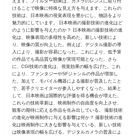
えます。フィルター効果は、カメラのレンズに取り付
けることで映像に特殊な見え方を与えます。これらの
技術は、日本映画の視覚表現を豊かにし、物語をより
魅力的にしています。 日本映画の撮影技術の進化はど
のように影響を与えたのか？ 日本映画の撮影技術の進
化は、映像表現の多様性を高めた。新しい技術によ
り、映像の質が向上した。例えば、デジタル撮影の導
入により、撮影が容易になった。これにより、低予算
の作品でも高品質な映像が実現可能となった。さら
に、CGI技術の進化は、視覚効果の幅を広げた。これ
により、ファンタジーやSFジャンルの作品が増加し
た。加えて、モバイル機器による撮影が普及したこと
で、若手クリエイターが参入しやすくなった。結果と
して、日本映画は国際的な評価を得る機会が増えた。
これらの技術革新は、映画制作の自由度を向上させ、
観客の期待に応える作品を生み出している。 撮影技術
の進化が映画制作に与える影響は何か？ 撮影技術の進
化は映画制作に大きな影響を与えている。新しい技術
は映像表現の幅を広げる。デジタルカメラの普及によ