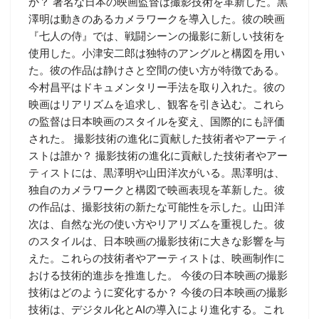
か？ 著名な日本の映画監督は撮影技術を革新した。黒
澤明は動きのあるカメラワークを導入した。彼の映画
『七人の侍』では、戦闘シーンの撮影に新しい技術を
使用した。小津安二郎は独特のアングルと構図を用い
た。彼の作品は静けさと空間の使い方が特徴である。
今村昌平はドキュメンタリー手法を取り入れた。彼の
映画はリアリズムを追求し、観客を引き込む。これら
の監督は日本映画のスタイルを変え、国際的にも評価
された。 撮影技術の進化に貢献した技術者やアーティ
ストは誰か？ 撮影技術の進化に貢献した技術者やアー
ティストには、黒澤明や山田洋次がいる。黒澤明は、
独自のカメラワークと構図で映画表現を革新した。彼
の作品は、撮影技術の新たな可能性を示した。山田洋
次は、自然な光の使い方やリアリズムを重視した。彼
のスタイルは、日本映画の撮影技術に大きな影響を与
えた。これらの技術者やアーティストは、映画制作に
おける技術的進歩を推進した。 今後の日本映画の撮影
技術はどのように変化するか？ 今後の日本映画の撮影
技術は、デジタル化とAIの導入により進化する。これ