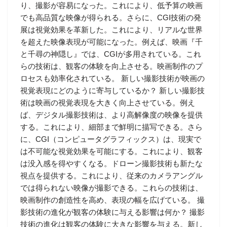
り、撮影が容易になった。これにより、低予算の映画
でも高品質な映像が得られる。さらに、CGI技術の発
展は視覚効果を革新した。これにより、リアルな世界
を超えた映像表現が可能になった。例えば、映画『千
と千尋の神隠し』では、CGIが多用されている。これ
らの技術は、観客の体験を向上させる。映画制作のプ
ロセスも効率化されている。 新しい撮影技術が映画の
視覚表現にどのように寄与しているか？ 新しい撮影技
術は映画の視覚表現を大きく向上させている。例え
ば、デジタル撮影技術は、より高解像度の映像を提供
する。これにより、細部まで鮮明に描写できる。さら
に、CGI（コンピュータグラフィックス）は、現実で
は不可能な視覚効果を可能にする。これにより、観客
は没入感を得やすくなる。ドローン撮影技術も新たな
視点を提供する。これにより、従来のカメラアングル
では得られない映像が撮影できる。これらの技術は、
映画制作の創造性を高め、表現の幅を広げている。 撮
影技術の進化が観客の体験に与える影響は何か？ 撮影
技術の進化は観客の体験に大きな影響を与える。新し